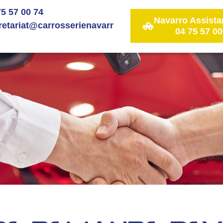
75 57 00 74
Navarro Assista
retariat@carrosserienavarr
04 75 57 00