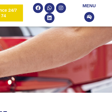
MENU
nce 24/7
 74